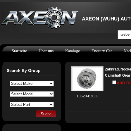
AXEON (WUHU) AUT
Geben 
Startseite
Über uns
Kataloge
Enquiry Car
Nach
Zahnrad, Nocke
Search By Group
Camshaft Gear
ADD TO
13520-BZ030