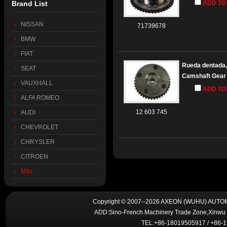
Brand List
ADD TO
NISSAN
71739678
BMW
FIAT
Rueda dentada, 
SEAT
Camshaft Gear
VAUXHALL
ADD TO
ALFA ROMEO
12 603 745
AUDI
CHEVROLET
CHRYSLER
CITROEN
Más
Copyright © 2007--2026 AXEON (WUHU) AUTOMO
ADD:Sino-French Machinery Trade Zone,Xinwu 
TEL:+86-18019505917 / +86-1