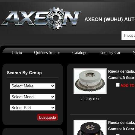
AXEON (WUHU) AUT
Input 
Inicio
Quiénes Somos
Catálogo
Enquiry Car
N
Rueda dentada, 
Search By Group
Camshaft Gear
ADD TO
71 739 677
Rueda dentada, 
Camshaft Gear