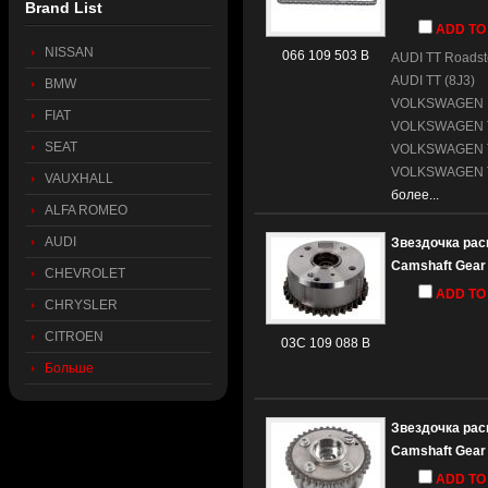
Brand List
ADD TO
NISSAN
066 109 503 B
AUDI
TT Roadst
AUDI
TT (8J3)
BMW
VOLKSWAGEN
FIAT
VOLKSWAGEN
SEAT
VOLKSWAGEN
VOLKSWAGEN
VAUXHALL
более...
ALFA ROMEO
AUDI
Звездочка ра
Camshaft Gear
CHEVROLET
ADD TO
CHRYSLER
CITROEN
03C 109 088 B
Больше
Звездочка ра
Camshaft Gear
ADD TO