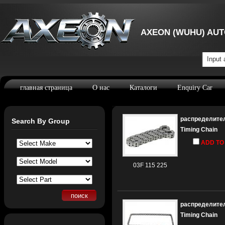
AXEON (WUHU) AUT
Input 
главная страница
О нас
Каталоги
Enquiry Car
распределите
Search By Group
Timing Chain
ADD TO
03F 115 225
распределите
Timing Chain