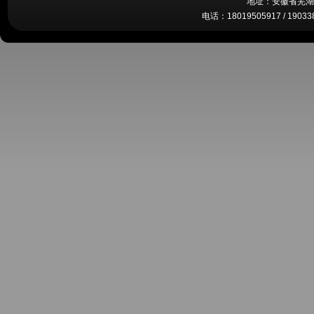
地址：安徽省芜湖
L372-12-4X0C
CJ5E-6C525-AD
96 
电话：18019505917 / 19033