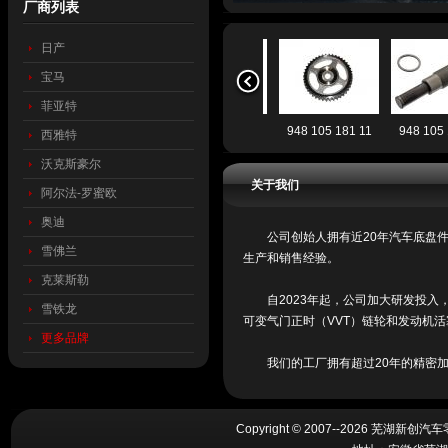
厂商列表
日产
宝马
菲亚特
948 107 252 12
948 105 181 11
948 
西雅特
沃克斯豪尔
关于我们
阿尔法-罗蜜欧
奥迪
公司创始人拥有近20年汽车底盘件
CJ5E-6C525-AD
96 744 614 80
948 
雪佛兰
生产和销售经验。
克莱斯勒
自2023年起，公司加大研发投入
雪铁龙
可变气门正时（VVT）链轮和发动机
更多品牌
我们的工厂拥有超过20年的精密加工 
Copyright © 2007--2026 芜湖新创汽车零